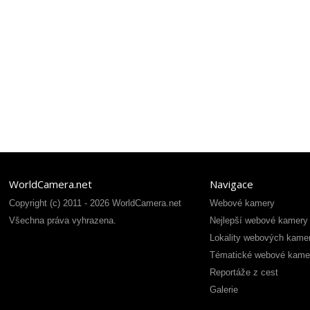
WorldCamera.net
Navigace
Copyright (c) 2011 - 2026 WorldCamera.net
Webové kamery
Všechna práva vyhrazena.
Nejlepší webové kamery
Lokality webových kame
Tématické webové kame
Reportáže z cest
Galerie