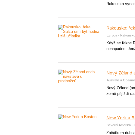
Rakouska vynec
Rakousko: řeka
Evropa - Rakousk
Když se řekne R
nenapadne. Jenž
Nový Zéland 
Austrálie a Oceáni
Nový Zéland (ang
země přijíždí rad
New York a B
Severní Amerika -
Začátkem dubna 