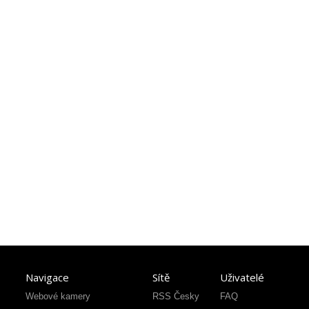
Navigace
Sítě
Uživatelé
Webové kamery
RSS Česky
FAQ