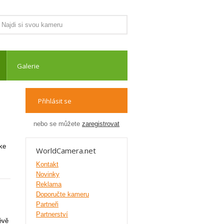
Galerie
Přihlásit se
nebo se můžete
zaregistrovat
 ke
WorldCamera.net
Kontakt
Novinky
Reklama
Doporučte kameru
Partneři
Partnerství
ěvě