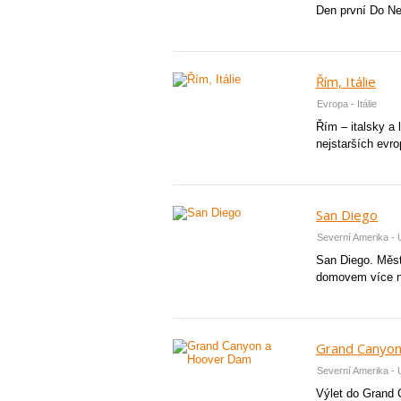
Den první Do New
Řím, Itálie
Evropa - Itálie
Řím – italsky a 
nejstarších evro
San Diego
Severní Amerika - U
San Diego. Město
domovem více ne
Grand Canyo
Severní Amerika - 
Výlet do Grand 