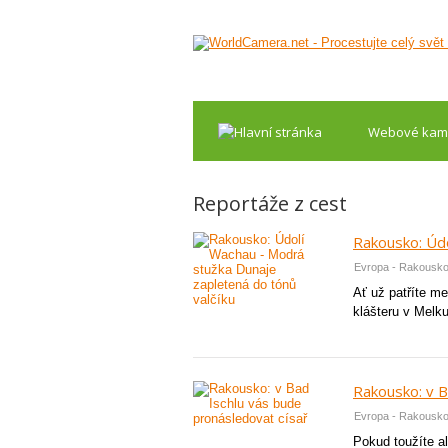
Webové kam
Reportáže z cest
Rakousko: Údo
Evropa - Rakousk
Ať už patříte m
klášteru v Melk
Rakousko: v B
Evropa - Rakousk
Pokud toužíte al