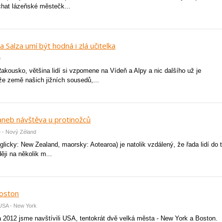
hat lázeňské městečk...
 Salza umí být hodná i zlá učitelka
o
akousko, většina lidí si vzpomene na Vídeň a Alpy a nic dalšího už je
e země našich jižních sousedů,...
aneb návštěva u protinožců
e - Nový Zéland
licky: New Zealand, maorsky: Aotearoa) je natolik vzdálený, že řada lidí do 
ěji na několik m...
oston
 USA - New York
2012 jsme navštívili USA, tentokrát dvě velká města - New York a Boston.