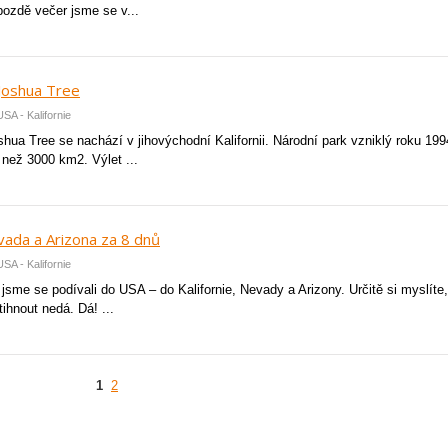
pozdě večer jsme se v...
Joshua Tree
SA - Kalifornie
hua Tree se nachází v jihovýchodní Kalifornii. Národní park vzniklý roku 199
 než 3000 km2. Výlet ...
evada a Arizona za 8 dnů
SA - Kalifornie
sme se podívali do USA – do Kalifornie, Nevady a Arizony. Určitě si myslíte
tihnout nedá. Dá! ...
1
2