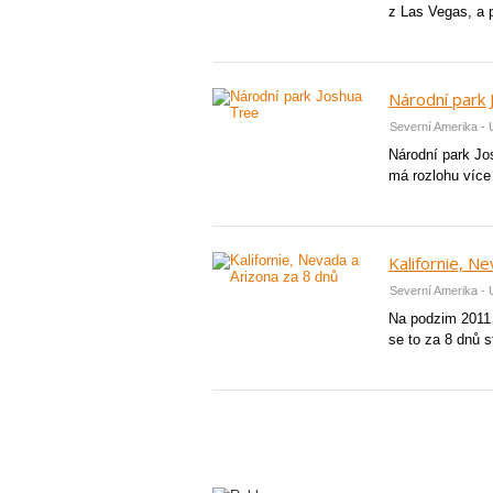
z Las Vegas, a 
Národní park 
Severní Amerika - U
Národní park Jos
má rozlohu více
Kalifornie, N
Severní Amerika - U
Na podzim 2011 j
se to za 8 dnů s