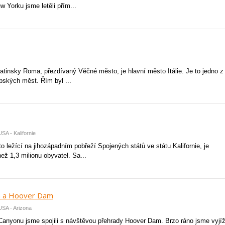
 Yorku jsme letěli přím...
latinsky Roma, přezdívaný Věčné město, je hlavní město Itálie. Je to jedno z
pských měst. Řím byl ...
SA - Kalifornie
 ležící na jihozápadním pobřeží Spojených států ve státu Kalifornie, je
ž 1,3 milionu obyvatel. Sa...
n a Hoover Dam
USA - Arizona
Canyonu jsme spojili s návštěvou přehrady Hoover Dam. Brzo ráno jsme vyjíž