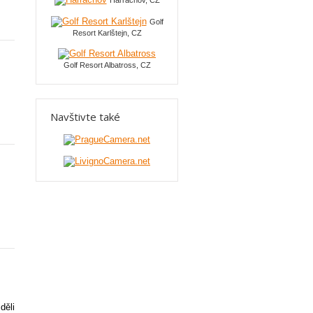
Harrachov, CZ
Golf
Resort Karlštejn, CZ
Golf Resort Albatross, CZ
Navštivte také
děli