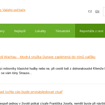
CZ
EN
ery
Nejlepší
Lokality
Tématické
Reportáže z cest
lí Wachau - Modrá stužka Dunaje zapletená do tónů valčíku
o
ezi milovníky klasické hudby nebo ne, při cestě lodí z dolnorakouské Křemže
u se vám tóny Strauss...
ad Ischlu vás bude pronásledovat císař
o
espoň jednou v životě potkat císaře Františka Josefa, neměli byste při návšt