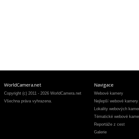
WorldCamera.net
Navigace
Copyright (c) 2011 - 2026 WorldCamera.net
Webové kamery
Všechna práva vyhrazena.
Nejlepší webové kamery
Lokality webových kame
Tématické webové kame
Reportáže z cest
Galerie