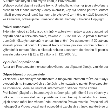
Autorem veškerých zdrojových kódů je Provozovatel.
Webový portál vlastní veškeré texty. U jednotlivých kamer jsou vytvořeny 
přenosu dat z dané kamery v daný okamžik, kdy byl náhled pořízen. Autors
náleží provozovateli dané kamery a je výslovně zmíněno u každé jednotlivé
ke kamerám, odkazujeme u každého detailu kamery v kolonce Copyright.
Právní ustanovení
Tyto internetové stránky jsou chráněny autorskými právy a právy autorů jed
objektů podle autorského práva, zákona č. 121/2000 Sb., o právu autorsk
o změně některých zákonů, v aktuálním znění. Dle ustanovení § 30 zákona
stránek právo tisknout či kopírovat texty stránek pro svou osobní potřebu 
výhradně k tomuto účelu a nikterak nebude zasahovat do obsahu či podnika
smyslu ustanovení § 11 a 12 zákona č. 121/2000 Sb.
Vyloučení odpovědnosti
Autor ani Provozovatel nenese odpovědnost za případné škody, vzniklé p
Odpovědnost provozovatele
Vzhledem k technickým vlastnostem a fungování internetu může dojít kdyk
uvedených na internetových stránkách, a to nezávisle na vůli Provozovat
za informace, které se uživateli internetových stránek mylně zobrazí.
Prohlášení týkající se internetových stránek platí přiměřeně i pro všechny o
odkazují. Provozovatel nezodpovídá za obsah takových ostatních stránek, n
jejich obsah mění bez vědomí zde uvedeného Provozovatele. Propojení uživa
nebezpečí a Provozovatel není odpovědný za obsah stránek, na které se u