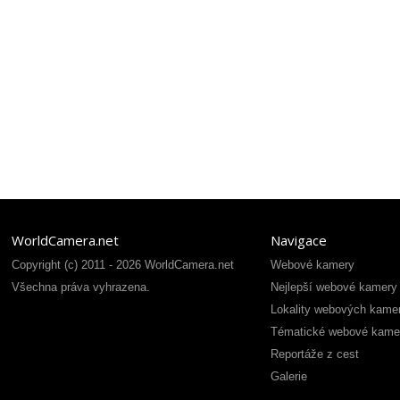
WorldCamera.net
Navigace
Copyright (c) 2011 - 2026 WorldCamera.net
Webové kamery
Všechna práva vyhrazena.
Nejlepší webové kamery
Lokality webových kame
Tématické webové kame
Reportáže z cest
Galerie