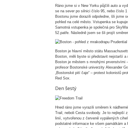
Ráno jsme si v New Yorku půjčili auto a vyd
se na sever po silnici číslo 95, nebo číslo 
Bostonu jsme dorazili odpoledne, šli jsme s
pohled na celé město. Vstupenka se kupuje
Samotná vstupenka je společná pro SkyWalk 
52.patře. Následně jsem se šli projít směr
Boston je hlavní město státu Massachusetts
Boston, měli byste si představit nejstarší 
Boston je městem s mnohými prvenstvími – 
profesor Bostonské univerzity Alexander Gr
„Bostonské pití čaje“ – protest kolonistů pr
Red Sox.
Den šestý
Hned ráno jsme vyrazili směrem k nádhern
Trail, neboli Cesta svobody. Je to nejlepš
linií, vytvořenou z červeně vypálených cihe
podstatné informace ke všem památkám a h