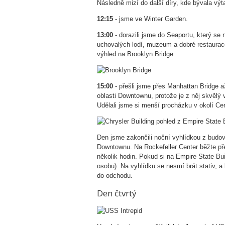
Následně mizí do další díry, kde bývala výt
12:15
- jsme ve Winter Garden.
13:00
- dorazili jsme do Seaportu, který s
uchovalých lodí, muzeum a dobré restaurac
výhled na Brooklyn Bridge.
15:00
- přešli jsme přes Manhattan Bridge a
oblasti Downtownu, protože je z něj skvělý
Udělali jsme si menší procházku v okolí Cen
Den jsme zakončili noční vyhlídkou z budov
Downtownu. Na Rockefeller Center běžte pře
několik hodin. Pokud si na Empire State Buil
osobu). Na vyhlídku se nesmí brát stativ, a
do odchodu.
Den čtvrtý