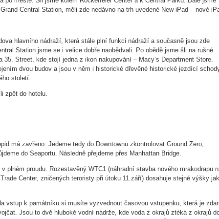
a po městě. Šli jsme kolem Rockeffeler Center a k Central Parku. Dále jsme
a Grand Central Station, měli zde nedávno na trh uvedené New iPad – nové iP
udova hlavního nádraží, která stále plní funkci nádraží a současně jsou zde
tral Station jsme se i velice dobře naobědvali. Po obědě jsme šli na rušné
 35. Street, kde stojí jedna z ikon nakupování – Macy’s Department Store.
jením dvou budov a jsou v něm i historické dřevěné historické jezdící schod
ho století.
li zpět do hotelu.
ntrepid má zavřeno. Jedeme tedy do Downtownu zkontrolovat Ground Zero,
d půjdeme do Seaportu. Následně přejdeme přes Manhattan Bridge.
de v plném proudu. Rozestavěný WTC1 (náhradní stavba nového mrakodrapu n
ade Center, zničených teroristy při útoku 11.září) dosahuje stejné výšky ja
Na vstup k památníku si musíte vyzvednout časovou vstupenku, která je zda
jčat. Jsou to dvě hluboké vodní nádrže, kde voda z okrajů ztéká z okrajů do