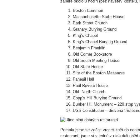
zabere okolo 3 hodin (bez návštěv kostelů, 
Boston Common
Massachusetts State House
Park Street Church
Granary Burying Ground
King’s Chapel
King’s Chapel Burying Ground
Benjamin Franklin
Old Corner Bookstore
Old South Meeting House
Old State House
Site of the Boston Massacre
Faneuil Hall
Paul Revere House
Old North Church
Copp’s Hill Burying Ground
Bunker Hill Monument – 220 stop vy
USS Constitution – dřevěná třístěžňo
Pomalu jsme se začali vracet zpět do centr
restaurací, jsme si v jedné z nich dali oběd