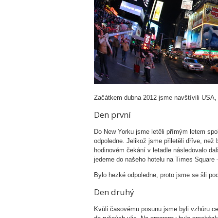
Začátkem dubna 2012 jsme navštívili USA, 
Den první
Do New Yorku jsme letěli přímým letem spole
odpoledne. Jelikož jsme přiletěli dříve, ne
hodinovém čekání v letadle následovalo dal
jedeme do našeho hotelu na Times Square 
Bylo hezké odpoledne, proto jsme se šli po
Den druhý
Kvůli časovému posunu jsme byli vzhůru cel