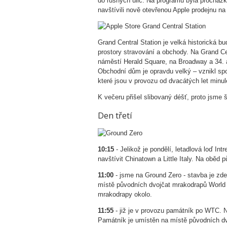
do rušných ulic. Na programu byla procházk
navštívili nově otevřenou Apple prodejnu n
Grand Central Station je velká historická b
prostory stravování a obchody. Na Grand Cen
náměstí Herald Square, na Broadway a 34. a
Obchodní dům je opravdu velký – vznikl spo
které jsou v provozu od dvacátých let minulé
K večeru přišel slibovaný déšť, proto jsme š
Den třetí
10:15
- Jelikož je pondělí, letadlová loď I
navštívit Chinatown a Little Italy. Na obě
11:00
- jsme na Ground Zero - stavba je z
místě původních dvojčat mrakodrapů World Tr
mrakodrapy okolo.
11:55
- již je v provozu památník po WTC. 
Památník je umístěn na místě původních dvo