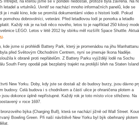
S Intrepid, na kterou jsme se v pondělí nedostali, protože byla zavřená. Na h
h letadel a vrtulníků. Uvnitř se nachází mnoho informačních panelů, kde se
 je i malé kino, kde se promítá dokumentární video o historii lodě. Pokud
m pomohou dobrovolníci, veteráni. Před letadlovou lodí je ponorka a letadlo
latit. Každý rok je na lodi něco nového, letos to je například 250 kilový mode
tavebnice LEGO. Letos v létě 2012 by sbírku měl rozšířit Space Shuttle. Aktuá
bu
.
kde jsme si prohlédli Battery Park, který je promenádou na jihu Manhattanu
ve byla před Světovým Obchodním Centrem, nyní se jmenuje Ikona Naděje.
 sloužila k obraně proti nepřátelům. Z Battery Parku vyjíždějí lodě na Sochu
nálu South Ferry opodál pak bezplatný trajekt na protější břeh na Staten Island
čtvrti New Yorku. Doby, kdy jste se dostali až do budovy burzy, jsou dávno pr
em budovy. Celá budova i s chodníkem a částí ulice je ohraničena plotem a
e jsou dokonce úplně nepřístupné. Každý rok je toto místo více střeženo. Na
 postavený v roce 1697.
bronzového býka (Charging Bull), která se nachází jižně od Wall Street. Kou
 zvaný Bowling Green. Při naší návštěvě New Yorku byl býk obehnaný plotem
dělat.