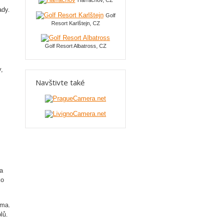
Harrachov, CZ
ady.
Golf
Resort Karlštejn, CZ
Golf Resort Albatross, CZ
y,
Navštivte také
a
ko
rma.
lů.