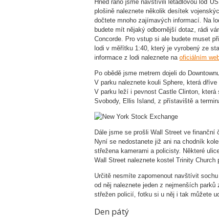
Hned ráno jsme navštívili letadlovou loď US
plošině naleznete několik desítek vojenskýc
dočtete mnoho zajímavých informací. Na lodi
budete mít nějaký odbornější dotaz, rádi vá
Concorde. Pro vstup si ale budete muset přip
lodi v měřítku 1:40, který je vyrobený ze s
informace z lodi naleznete na
oficiálním we
Po obědě jsme metrem dojeli do Downtownu, 
V parku naleznete kouli Sphere, která dří
V parku leží i pevnost Castle Clinton, která
Svobody, Ellis Island, z přístaviště a termi
Dále jsme se prošli Wall Street ve finanční 
Nyní se nedostanete již ani na chodník kol
střežena kamerami a policisty. Některé ulic
Wall Street naleznete kostel Trinity Church
Určitě nesmíte zapomenout navštívit sochu 
od něj naleznete jeden z nejmenších parků
střežen policií, fotku si u něj i tak můžete u
Den pátý