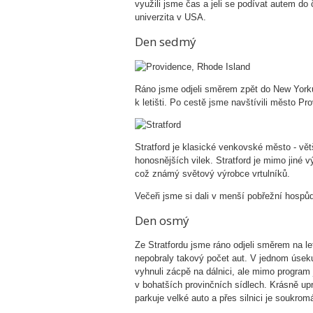
využili jsme čas a jeli se podívat autem do 
univerzita v USA.
Den sedmý
Ráno jsme odjeli směrem zpět do New Yorku. 
k letišti. Po cestě jsme navštívili město P
Stratford je klasické venkovské město - v
honosnějších vilek. Stratford je mimo jiné 
což známý světový výrobce vrtulníků.
Večeři jsme si dali v menší pobřežní hospů
Den osmý
Ze Stratfordu jsme ráno odjeli směrem na let
nepobraly takový počet aut. V jednom úseku 
vyhnuli zácpě na dálnici, ale mimo program j
v bohatších provinčních sídlech. Krásně up
parkuje velké auto a přes silnici je soukrom