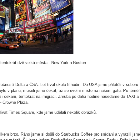
tentokrát dvě velká města - New York a Boston.
čností Delta a ČSA. Let trval okolo 8 hodin. Do USA jsme přiletěli v soboru
ž bylo v plánu, museli jsme čekat, až se uvolní místo na našem gatu. Po téměř
ší čekání, tentokrát na imigraci. Zhruba po další hodině nasedáme do TAXI a
– Crowne Plaza.
dívat Times Square, kde jsme udělali několik obrázků.
kem brzo. Ráno jsme si došli do Starbucks Coffee pro snídani a vyrazili jsm