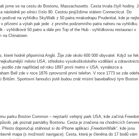
ali jsme se na cestu do Bostonu, Massachusetts. Cesta trvala čtyři hodiny. 
1 a následně po silnici číslo 90. Cestou projíždíme státem Connecticut. Do
e podívat na vyhlídku SkyWalk z 50.patra mrakodrapu Prudential, kde je nejl
 v přízemí a výtah pak jede z prvního podzemního patra nahoru na vyhlídku.
- vyhlídkové 50.patro a dále pro Top of the Hub - vyhlídkovou restauraci v
em na Chinatown.
, které hodně připomíná Anglii. Žije zde okolo 600 000 obyvatel. Když se ře
a nejkulturnější město USA, středisko vysokoškolského vzdělání a zdravotnictv
jezdilo zde například od roku 1897 první metro v USA, vynálezce a
aham Bell zde v roce 1876 zprovoznil první telefon. V roce 1773 se zde odeh
oti Britům. Sportovní fanoušci jistě budou znát místní baseballový tým Boston
ému parku Boston Common – nejstarší veřejný park USA, kde začíná Freedo
í způsob, jak poznat památky Bostonu. Cesta je značena na chodnících červen
l. Přesto doporučuji stáhnout si do iPhone aplikaci „FreedomWalk“, kde jsou
lavně mapa (s možností navigace). Cesta, která je členěna do 17 bodů vám