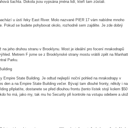
ahová šachta. Dokola jsou vypsána jména lidí, kteří tam zůstali.
e nachází u ústí řeky East River. Molo nazvané PIER 17 vám nabídne mnoho
e. Pokud se budete pohybovat okolo, rozhodně sem zajděte. Je zde dobrý
ž na jeho druhou stranu v Brooklynu. Most je ideální pro focení mrakodrapů
 výhled. Metrem F jsme se z Brooklynské strany mostu vrátili zpět na Manhat
tral Parku.
y Empire State Building. Je odtud nejlepší noční pohled na mrakodrapy v
s den a na Empire State Building večer. Bývají tam dlouhé fronty, někdy i na
ding připlatíte, dostanete se před dlouhou frontu (tento lístek stojí kolem $50
 kdo ho má, jako my, tak mu ho Security při kontrole na vstupu odebere a ulož