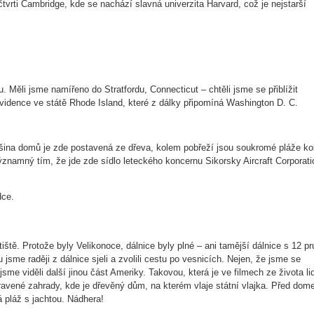
čtvrti Cambridge, kde se nachází slavná univerzita Harvard, což je nejstarší
Měli jsme namířeno do Stratfordu, Connecticut – chtěli jsme se přiblížit
rovidence ve státě Rhode Island, které z dálky připomíná Washington D. C.
ětšina domů je zde postavená ze dřeva, kolem pobřeží jsou soukromé pláže k
významný tím, že jde zde sídlo leteckého koncernu Sikorsky Aircraft Corporati
dce.
iště. Protože byly Velikonoce, dálnice byly plné – ani tamější dálnice s 12 p
jsme raději z dálnice sjeli a zvolili cestu po vesnicích. Nejen, že jsme se
sme viděli další jinou část Ameriky. Takovou, která je ve filmech ze života li
ravené zahrady, kde je dřevěný dům, na kterém vlaje státní vlajka. Před do
á pláž s jachtou. Nádhera!