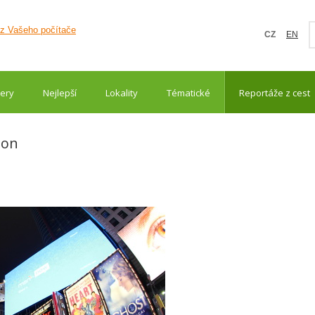
CZ
EN
ery
Nejlepší
Lokality
Tématické
Reportáže z cest
ton