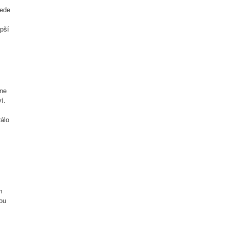
Jede
epší
kne
í.
rálo
m
ou