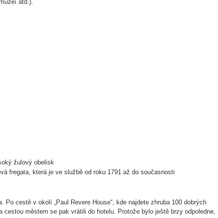
muzeí atd.).
soký žulový obelisk
vá fregata, která je ve službě od roku 1791 až do současnosti
a. Po cestě v okolí „Paul Revere House“, kde najdete zhruba 100 dobrých
 a cestou městem se pak vrátili do hotelu. Protože bylo ještě brzy odpoledne,