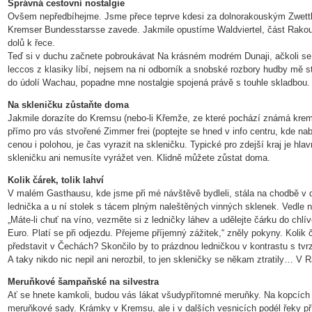
Správná cestovní nostalgie
Ovšem nepředbíhejme. Jsme přece teprve kdesi za dolnorakouským Zwettl
Kremser Bundesstarsse zavede. Jakmile opustíme Waldviertel, část Rakou
dolů k řece.
Teď si v duchu začnete pobroukávat Na krásném modrém Dunaji, ačkoli se 
leccos z klasiky líbí, nejsem na ni odborník a snobské rozbory hudby mě 
do údolí Wachau, popadne mne nostalgie spojená právě s touhle skladbou.
Na skleničku zůstaňte doma
Jakmile dorazíte do Kremsu (nebo-li Křemže, ze které pochází známá kremž
přímo pro vás stvořené Zimmer frei (poptejte se hned v info centru, kde nab
cenou i polohou, je čas vyrazit na skleničku. Typické pro zdejší kraj je hlav
skleničku ani nemusíte vyrážet ven. Klidně můžete zůstat doma.
Kolik čárek, tolik lahví
V malém Gasthausu, kde jsme při mé návštěvě bydleli, stála na chodbě v
lednička a u ní stolek s tácem plným naleštěných vinných sklenek. Vedle ni
„Máte-li chuť na víno, vezměte si z ledničky láhev a udělejte čárku do chl
Euro. Platí se při odjezdu. Přejeme příjemný zážitek,“ zněly pokyny. Kolik čá
představit v Čechách? Skončilo by to prázdnou ledničkou v kontrastu s tvr
A taky nikdo nic nepil ani nerozbil, to jen skleničky se někam ztratily… V 
Meruňkové šampaňské na silvestra
Ať se hnete kamkoli, budou vás lákat všudypřítomné meruňky. Na kopcích 
meruňkové sady. Krámky v Kremsu, ale i v dalších vesnicích podél řeky př