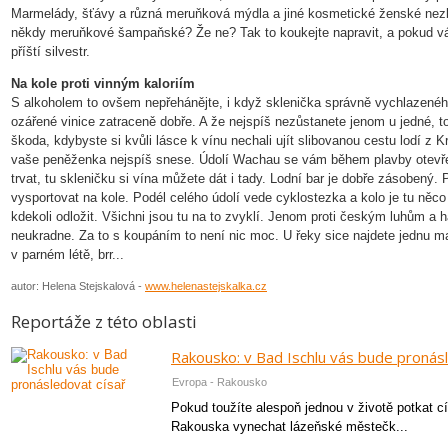
Marmelády, šťávy a různá meruňková mýdla a jiné kosmetické ženské nezby
někdy meruňkové šampaňské? Že ne? Tak to koukejte napravit, a pokud vá
příští silvestr.
Na kole proti vinným kaloriím
S alkoholem to ovšem nepřehánějte, i když sklenička správně vychlazenéh
ozářené vinice zatraceně dobře. A že nejspíš nezůstanete jenom u jedné, to
škoda, kdybyste si kvůli lásce k vínu nechali ujít slibovanou cestu lodí z 
vaše peněženka nejspíš snese. Údolí Wachau se vám během plavby otevře 
trvat, tu skleničku si vína můžete dát i tady. Lodní bar je dobře zásobený
vysportovat na kole. Podél celého údolí vede cyklostezka a kolo je tu něc
kdekoli odložit. Všichni jsou tu na to zvyklí. Jenom proti českým luhům a
neukradne. Za to s koupáním to není nic moc. U řeky sice najdete jednu mal
v parném létě, brr...
autor: Helena Stejskalová -
www.helenastejskalka.cz
Reportáže z této oblasti
Rakousko: v Bad Ischlu vás bude pronásl
Evropa - Rakousko
Pokud toužíte alespoň jednou v životě potkat c
Rakouska vynechat lázeňské městečk...