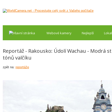
Webové kamery
Nejlepší
Lokal
Reportáž - Rakousko: Údolí Wachau - Modrá s
tónů valčíku
zpět na:
reportáže