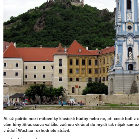
Ať už patříte mezi milovníky klasické hudby nebo ne, při cestě lodí z
vám tóny Straussova valčíku začnou vkrádat do mysli tak nějak samoz
v údolí Wachau rozhodnete strávit.