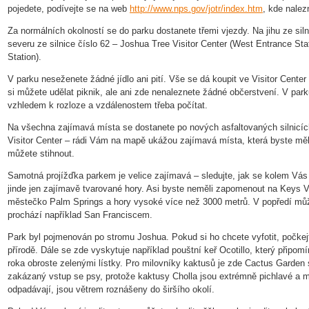
pojedete, podívejte se na web
http://www.nps.gov/jotr/index.htm
, kde nalez
Za normálních okolností se do parku dostanete třemi vjezdy. Na jihu ze siln
severu ze silnice číslo 62 – Joshua Tree Visitor Center (West Entrance Sta
Station).
V parku neseženete žádné jídlo ani pití. Vše se dá koupit ve Visitor Center 
si můžete udělat piknik, ale ani zde nenaleznete žádné občerstvení. V park
vzhledem k rozloze a vzdálenostem třeba počítat.
Na všechna zajímavá místa se dostanete po nových asfaltovaných silnicích.
Visitor Center – rádi Vám na mapě ukážou zajímavá místa, která byste měl
můžete stihnout.
Samotná projížďka parkem je velice zajímavá – sledujte, jak se kolem Vás 
jinde jen zajímavě tvarované hory. Asi byste neměli zapomenout na Keys Vie
městečko Palm Springs a hory vysoké více než 3000 metrů. V popředí může
prochází například San Franciscem.
Park byl pojmenován po stromu Joshua. Pokud si ho chcete vyfotit, počkejte
přírodě. Dále se zde vyskytuje například pouštní keř Ocotillo, který připom
roka obroste zelenými lístky. Pro milovníky kaktusů je zde Cactus Garden
zakázaný vstup se psy, protože kaktusy Cholla jsou extrémně pichlavé a ml
odpadávají, jsou větrem roznášeny do širšího okolí.