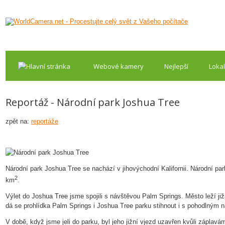
Webové kamery
Nejlepší
Lokal
Reportáž - Národní park Joshua Tree
zpět na:
reportáže
Národní park Joshua Tree se nachází v jihovýchodní Kalifornii. Národní pa
2
km
.
Výlet do Joshua Tree jsme spojili s návštěvou Palm Springs. Město leží ji
dá se prohlídka Palm Springs i Joshua Tree parku stihnout i s pohodlným 
V době, když jsme jeli do parku, byl jeho jižní vjezd uzavřen kvůli záplavá