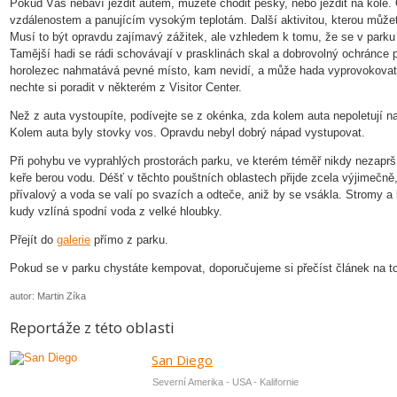
Pokud Vás nebaví jezdit autem, můžete chodit pěšky, nebo jezdit na kole.
vzdálenostem a panujícím vysokým teplotám. Další aktivitou, kterou můžet
Musí to být opravdu zajímavý zážitek, ale vzhledem k tomu, že se v parku v
Tamější hadi se rádi schovávají v prasklinách skal a dobrovolný ochránce 
horolezec nahmatává pevné místo, kam nevidí, a může hada vyprovokovat k
nechte si poradit v některém z Visitor Center.
Než z auta vystoupíte, podívejte se z okénka, zda kolem auta nepoletují n
Kolem auta byly stovky vos. Opravdu nebyl dobrý nápad vystupovat.
Při pohybu ve vyprahlých prostorách parku, ve kterém téměř nikdy nezaprší,
keře berou vodu. Déšť v těchto pouštních oblastech přijde zcela výjimečně,
přívalový a voda se valí po svazích a odteče, aniž by se vsákla. Stromy a 
kudy vzlíná spodní voda z velké hloubky.
Přejít do
galerie
přímo z parku.
Pokud se v parku chystáte kempovat, doporučujeme si přečíst článek na 
autor: Martin Zíka
Reportáže z této oblasti
San Diego
Severní Amerika - USA - Kalifornie