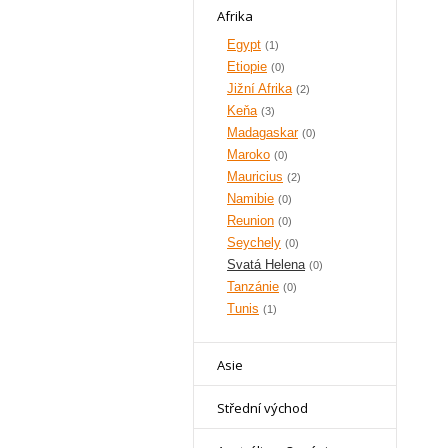
Afrika
Egypt
(1)
Etiopie
(0)
Jižní Afrika
(2)
Keňa
(3)
Madagaskar
(0)
Maroko
(0)
Mauricius
(2)
Namibie
(0)
Reunion
(0)
Seychely
(0)
Svatá Helena
(0)
Tanzánie
(0)
Tunis
(1)
Asie
Střední východ