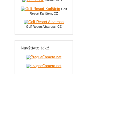
Harrachov, CZ
Golf
Resort Karlštejn, CZ
Golf Resort Albatross, CZ
Navštivte také