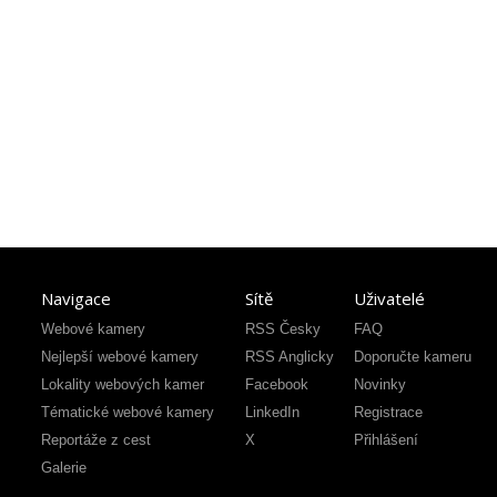
Navigace
Sítě
Uživatelé
Webové kamery
RSS Česky
FAQ
Nejlepší webové kamery
RSS Anglicky
Doporučte kameru
Lokality webových kamer
Facebook
Novinky
Tématické webové kamery
LinkedIn
Registrace
Reportáže z cest
X
Přihlášení
Galerie