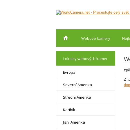
Webové kamery
Nejl
We
Lokality webových kamer
zpě
Evropa
Z t
Severní Amerika
dop
Střední Amerika
Karibik
Jižní Amerika