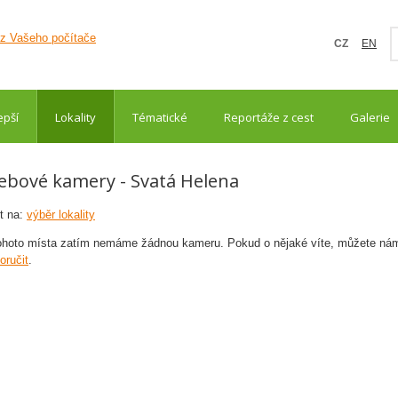
CZ
EN
epší
Lokality
Tématické
Reportáže z cest
Galerie
bové kamery - Svatá Helena
t na:
výběr lokality
ohoto místa zatím nemáme žádnou kameru. Pokud o nějaké víte, můžete nám
oručit
.