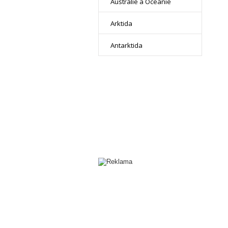
Austrálie a Oceánie
Arktida
Antarktida