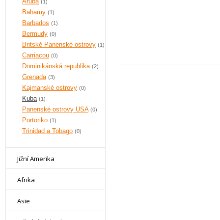
Aruba
(1)
Bahamy
(1)
Barbados
(1)
Bermudy
(0)
Britské Panenské ostrovy
(1)
Carriacou
(0)
Dominikánská republika
(2)
Grenada
(3)
Kajmanské ostrovy
(0)
Kuba
(1)
Panenské ostrovy USA
(0)
Portoriko
(1)
Trinidad a Tobago
(0)
Jižní Amerika
Afrika
Asie