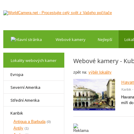
Webové kamery
Nejlepší
Lokal
Webové kamery - Ku
Lokality webových kamer
zpět na:
výběr lokality
Evropa
Havan
Severní Amerika
Karibik 
Havana
Střední Amerika
míří do
Karibik
Antigua a Barbuda
(0)
Antily
(1)