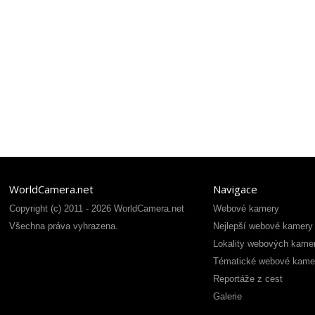
WorldCamera.net
Navigace
Copyright (c) 2011 - 2026 WorldCamera.net
Webové kamery
Všechna práva vyhrazena.
Nejlepší webové kamery
Lokality webových kame
Tématické webové kame
Reportáže z cest
Galerie