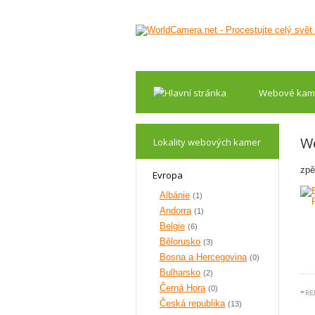
Webové kam
W
Lokality webových kamer
zpě
Evropa
Albánie
(1)
Andorra
(1)
Belgie
(6)
Bělorusko
(3)
Bosna a Hercegovina
(0)
Bulharsko
(2)
Černá Hora
(0)
Česká republika
(13)