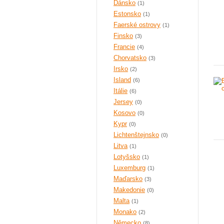
Dánsko
(1)
Estonsko
(1)
Faerské ostrovy
(1)
Finsko
(3)
Francie
(4)
Chorvatsko
(3)
Irsko
(2)
Island
(6)
Itálie
(6)
Jersey
(0)
Kosovo
(0)
Kypr
(0)
Lichtenštejnsko
(0)
Litva
(1)
Lotyšsko
(1)
Luxemburg
(1)
Maďarsko
(3)
Makedonie
(0)
Malta
(1)
Monako
(2)
Německo
(8)