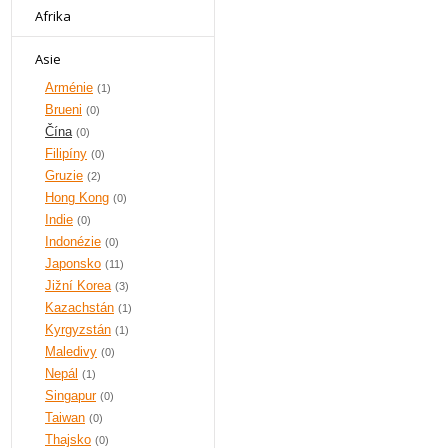
Afrika
Asie
Arménie
(1)
Brueni
(0)
Čína
(0)
Filipíny
(0)
Gruzie
(2)
Hong Kong
(0)
Indie
(0)
Indonézie
(0)
Japonsko
(11)
Jižní Korea
(3)
Kazachstán
(1)
Kyrgyzstán
(1)
Maledivy
(0)
Nepál
(1)
Singapur
(0)
Taiwan
(0)
Thajsko
(0)