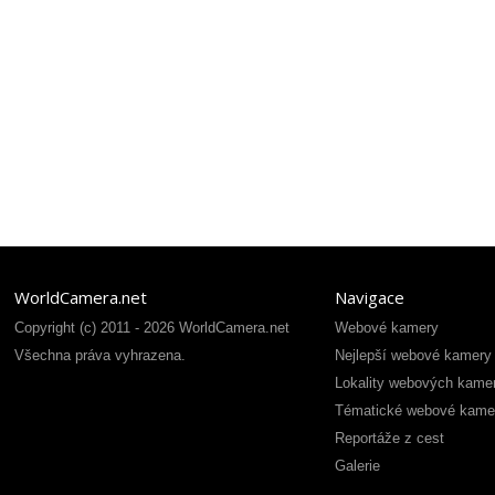
WorldCamera.net
Navigace
Copyright (c) 2011 - 2026 WorldCamera.net
Webové kamery
Všechna práva vyhrazena.
Nejlepší webové kamery
Lokality webových kame
Tématické webové kame
Reportáže z cest
Galerie