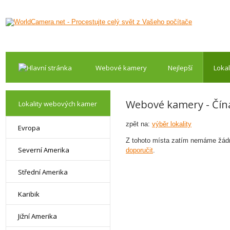
Webové kamery
Nejlepší
Lokal
Webové kamery - Čín
Lokality webových kamer
zpět na:
výběr lokality
Evropa
Z tohoto místa zatím nemáme žádn
Severní Amerika
doporučit
.
Střední Amerika
Karibik
Jižní Amerika