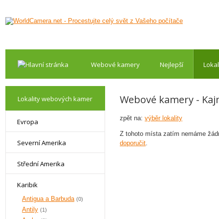
Webové kamery
Nejlepší
Lokal
Webové kamery - Kaj
Lokality webových kamer
zpět na:
výběr lokality
Evropa
Z tohoto místa zatím nemáme žádn
Severní Amerika
doporučit
.
Střední Amerika
Karibik
Antigua a Barbuda
(0)
Antily
(1)