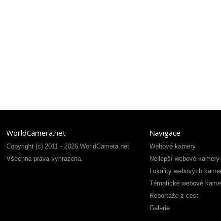
WorldCamera.net
Navigace
Copyright (c) 2011 - 2026 WorldCamera.net
Webové kamery
Všechna práva vyhrazena.
Nejlepší webové kamery
Lokality webových kame
Tématické webové kame
Reportáže z cest
Galerie