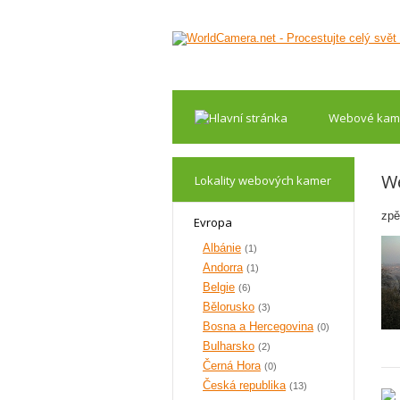
Webové kam
W
Lokality webových kamer
zpě
Evropa
Albánie
(1)
Andorra
(1)
Belgie
(6)
Bělorusko
(3)
Bosna a Hercegovina
(0)
Bulharsko
(2)
Černá Hora
(0)
Česká republika
(13)