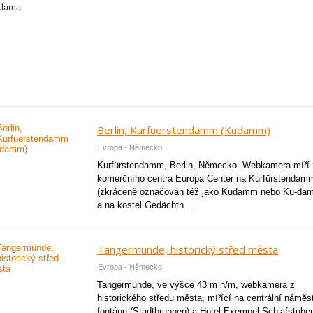
Berlin, Kurfuerstendamm (Kudamm)
Evropa - Německo
Kurfürstendamm, Berlin, Německo. Webkamera míří 
komerčního centra Europa Center na Kurfürstendam
(zkráceně označován též jako Kudamm nebo Ku-da
a na kostel Gedächtn...
Tangermünde, historický střed města
Evropa - Německo
Tangermünde, ve výšce 43 m n/m, webkamera z
historického středu města, mířící na centrální náměst
fontánu (Stadtbrunnen) a Hotel Exempel Schlafstube