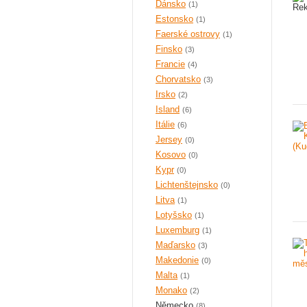
Dánsko
(1)
Estonsko
(1)
Faerské ostrovy
(1)
Finsko
(3)
Francie
(4)
Chorvatsko
(3)
Irsko
(2)
Island
(6)
Itálie
(6)
Jersey
(0)
Kosovo
(0)
Kypr
(0)
Lichtenštejnsko
(0)
Litva
(1)
Lotyšsko
(1)
Luxemburg
(1)
Maďarsko
(3)
Makedonie
(0)
Malta
(1)
Monako
(2)
Německo
(8)