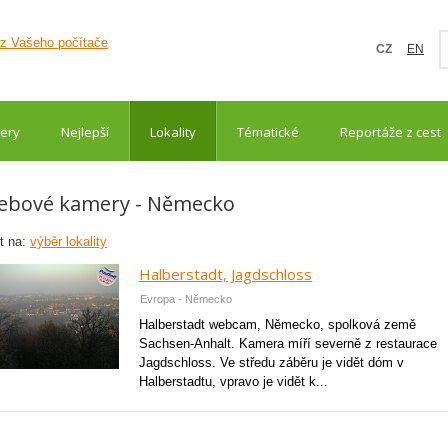
CZ
EN
ery
Nejlepší
Lokality
Tématické
Reportáže z cest
ebové kamery - Německo
t na:
výběr lokality
Halberstadt, Jagdschloss
Evropa - Německo
Halberstadt webcam, Německo, spolková země
Sachsen-Anhalt. Kamera míří severně z restaurace
Jagdschloss. Ve středu záběru je vidět dóm v
Halberstadtu, vpravo je vidět k...