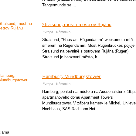
Tangermünde se ...
Stralsund, most na ostrov Rujánu
Evropa - Německo
Stralsund, "Haus am Rügendamm" webkamera míří
směrem na Rügendamm. Most Rügenbrückes pojuje
Stralsund na pevnině s ostrovem Rujána (Rügen).
Stralsund je hanzovní město, k...
Hamburg, Mundburgstower
Evropa - Německo
Hamburg, pohled na město a na Aussenalster z 19.pa
apartmanového domu Apartment Towers
Mundburgstower. V záběru kamery je Michel, Unileve
Hochhaus, SAS Radisson Hot...