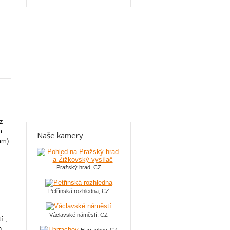
z
m
Naše kamery
mm)
Pražský hrad, CZ
Petřínská rozhledna, CZ
Václavské náměstí, CZ
í ,
n.