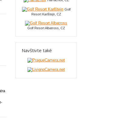
Harrachov, CZ
Golf
Resort Karlštejn, CZ
Golf Resort Albatross, CZ
Navštivte také
tra
r-