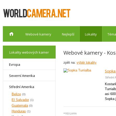
Webové kamery
Nejlepší
Lokality
Téma
Webové kamery - Kos
Lokality webových kamer
zpět na:
výběr lokality
Evropa
Sopka 
Severní Amerika
Střední 
Kostari
Střední Amerika
Turrial
asi 600
Belize
(0)
Sopka j
El Salvador
(1)
Guatemala
(0)
Honduras
(1)