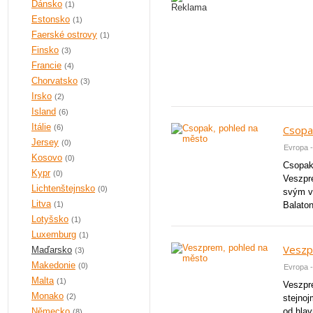
Dánsko
(1)
Estonsko
(1)
Faerské ostrovy
(1)
Finsko
(3)
Francie
(4)
Chorvatsko
(3)
Irsko
(2)
Island
(6)
Itálie
(6)
Csopa
Jersey
(0)
Evropa 
Kosovo
(0)
Csopak,
Kypr
(0)
Veszpr
Lichtenštejnsko
(0)
svým ví
Litva
(1)
Balaton
Lotyšsko
(1)
Luxemburg
(1)
Veszp
Maďarsko
(3)
Makedonie
(0)
Evropa 
Malta
(1)
Veszpr
Monako
(2)
stejno
Německo
od hlav
(8)