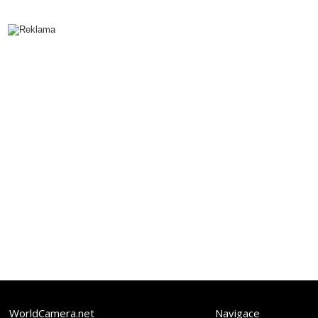
WorldCamera.net
Navigace