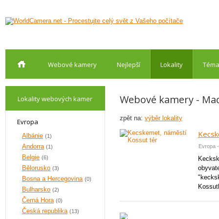
Webové kamery
Nejlepší
Lokality
Téma
Webové kamery - Ma
Lokality webových kamer
zpět na:
výběr lokality
Evropa
Kecsk
Albánie
(1)
Andorra
Evropa 
(1)
Belgie
(6)
Kecksk
Bělorusko
obyvat
(3)
"kecks
Bosna a Hercegovina
(0)
Kossuth
Bulharsko
(2)
Černá Hora
(0)
Česká republika
(13)