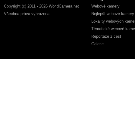
Copyright (c) 2011 - 2026 WorldCamera.net
Webové kamery
Všechna práva vyhrazena.
Nejlepší webové kamery
Lokality webových kame
Tématické webové kame
Reportáže z cest
Galerie