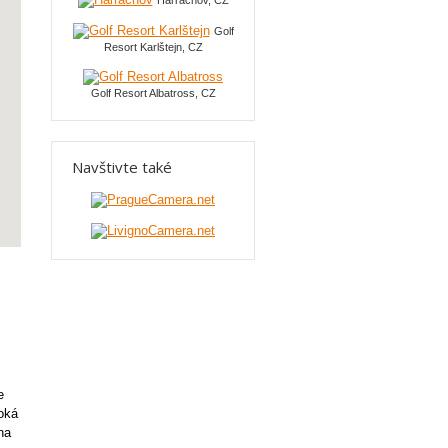
Harrachov, CZ
Golf
Resort Karlštejn, CZ
Golf Resort Albatross, CZ
Navštivte také
e
soká
na