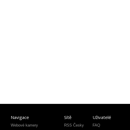
Navigace
Sítě
Uživatelé
Webové kamery
RSS Česky
FAQ