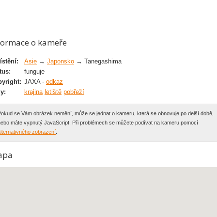
formace o kameře
stění:
Asie
→
Japonsko
→ Tanegashima
tus:
funguje
yright:
JAXA -
odkaz
y:
krajina
letiště
pobřeží
Pokud se Vám obrázek nemění, může se jednat o kameru, která se obnovuje po delší době,
nebo máte vypnutý JavaScript. Při problémech se můžete podívat na kameru pomocí
lternativného zobrazení
.
apa