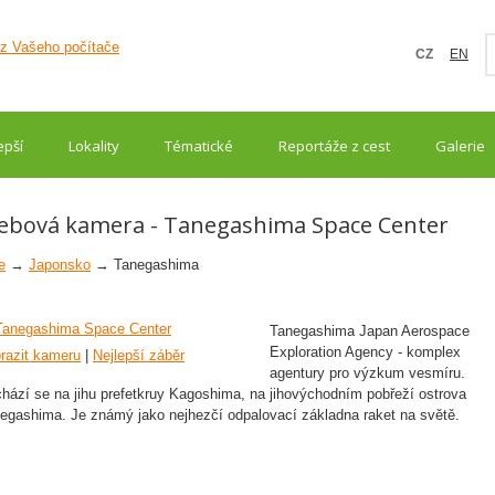
CZ
EN
epší
Lokality
Tématické
Reportáže z cest
Galerie
ebová kamera - Tanegashima Space Center
e
→
Japonsko
→ Tanegashima
Tanegashima Japan Aerospace
Exploration Agency - komplex
razit kameru
|
Nejlepší záběr
agentury pro výzkum vesmíru.
hází se na jihu prefetkruy Kagoshima, na jihovýchodním pobřeží ostrova
egashima. Je známý jako nejhezčí odpalovací základna raket na světě.