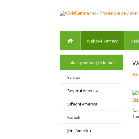
Webové kamery
Nejl
W
Lokality webových kamer
Asi
Evropa
Severní Amerika
Zob
Střední Amerika
Nac
Tan
Karibik
Jižní Amerika