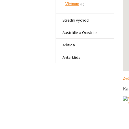
Vietnam
(0)
Střední východ
Austrálie a Oceánie
Arktida
Antarktida
Zvě
Ka