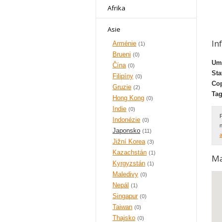
Afrika
Asie
In
Arménie
(1)
Brueni
(0)
Umí
Čína
(0)
Sta
Filipíny
(0)
Cop
Gruzie
(2)
Tag
Hong Kong
(0)
Indie
(0)
Indonézie
(0)
Japonsko
(11)
a
Jižní Korea
(3)
Kazachstán
(1)
M
Kyrgyzstán
(1)
Maledivy
(0)
Nepál
(1)
Singapur
(0)
Taiwan
(0)
Thajsko
(0)