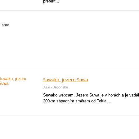
prefekt...
Suwako, jezero Suwa
Asie - Japonsko
Suwako webcam. Jezero Suwa je v horách a je vzdá
200km západním směrem od Tokia....