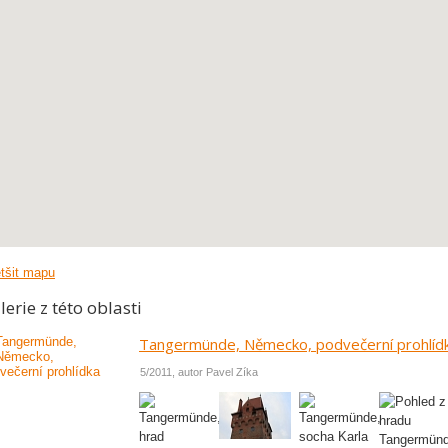
tšit mapu
lerie z této oblasti
Tangermünde, Německo, podvečerní prohlíd
5/2011, autor Pavel Zíka