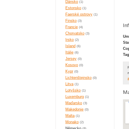
Dánsko
(1)
Estonsko
(1)
Faerské ostrovy
(1)
Finsko
(3)
In
Francie
(4)
Chorvatsko
(3)
Umí
Irsko
(2)
Sta
Island
(6)
Cop
Itálie
(6)
Tag
Jersey
(0)
Kosovo
(0)
Kypr
(0)
Lichtenštejnsko
(0)
a
Litva
(1)
Lotyšsko
(1)
M
Luxemburg
(1)
Maďarsko
(3)
Makedonie
(0)
Malta
(1)
Monako
(2)
Německo
(8)