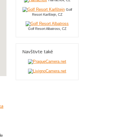
Harrachov, CZ
Golf
Resort Karlštejn, CZ
Golf Resort Albatross, CZ
Navštivte také
ka