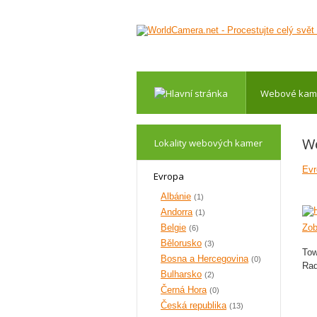
Webové kam
W
Lokality webových kamer
Evr
Evropa
Albánie
(1)
Andorra
(1)
Belgie
Zob
(6)
Bělorusko
(3)
Tow
Bosna a Hercegovina
(0)
Rad
Bulharsko
(2)
Černá Hora
(0)
Česká republika
(13)