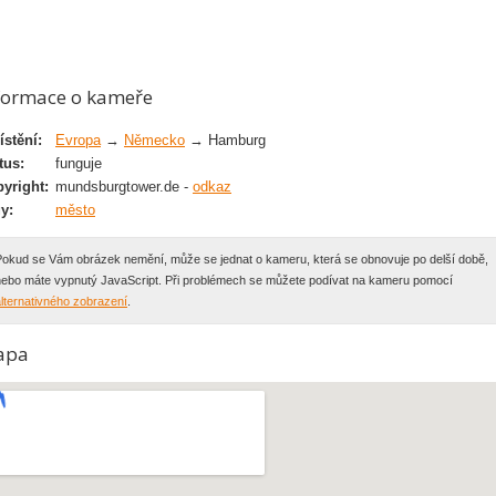
formace o kameře
stění:
Evropa
→
Německo
→ Hamburg
tus:
funguje
yright:
mundsburgtower.de -
odkaz
y:
město
Pokud se Vám obrázek nemění, může se jednat o kameru, která se obnovuje po delší době,
nebo máte vypnutý JavaScript. Při problémech se můžete podívat na kameru pomocí
lternativného zobrazení
.
apa