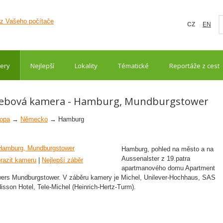
CZ
EN
ery
Nejlepší
Lokality
Tématické
Reportáže z cest
ebová kamera - Hamburg, Mundburgstower
opa
→
Německo
→ Hamburg
Hamburg, pohled na město a na
Aussenalster z 19.patra
razit kameru
|
Nejlepší záběr
apartmanového domu Apartment
ers Mundburgstower. V záběru kamery je Michel, Unilever-Hochhaus, SAS
isson Hotel, Tele-Michel (Heinrich-Hertz-Turm).