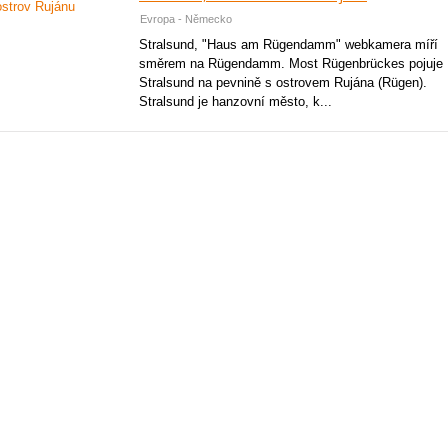
Evropa - Německo
Stralsund, "Haus am Rügendamm" webkamera míří
směrem na Rügendamm. Most Rügenbrückes pojuje
Stralsund na pevnině s ostrovem Rujána (Rügen).
Stralsund je hanzovní město, k...