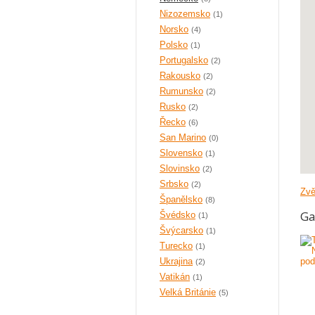
Nizozemsko
(1)
Norsko
(4)
Polsko
(1)
Portugalsko
(2)
Rakousko
(2)
Rumunsko
(2)
Rusko
(2)
Řecko
(6)
San Marino
(0)
Slovensko
(1)
Slovinsko
(2)
Srbsko
(2)
Zvě
Španělsko
(8)
Ga
Švédsko
(1)
Švýcarsko
(1)
Turecko
(1)
Ukrajina
(2)
Vatikán
(1)
Velká Británie
(5)