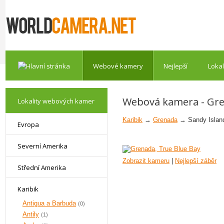
Webové kamery
Nejlepší
Lokal
Webová kamera - Gre
Lokality webových kamer
Karibik
→
Grenada
→ Sandy Islan
Evropa
Severní Amerika
Zobrazit kameru
|
Nejlepší záběr
Střední Amerika
Karibik
Antigua a Barbuda
(0)
Antily
(1)