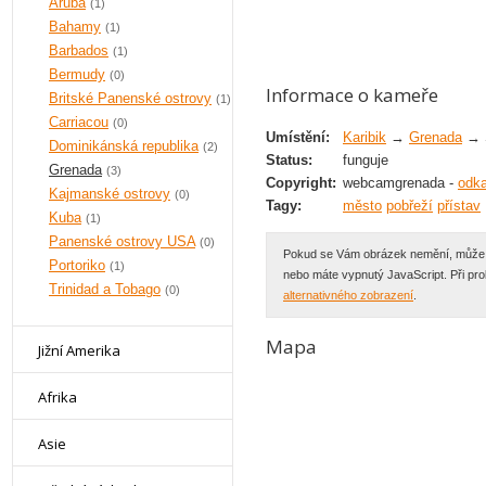
Aruba
(1)
Bahamy
(1)
Barbados
(1)
Bermudy
(0)
Informace o kameře
Britské Panenské ostrovy
(1)
Carriacou
(0)
Umístění:
Karibik
→
Grenada
→ S
Dominikánská republika
(2)
Status:
funguje
Grenada
(3)
Copyright:
webcamgrenada -
odk
Kajmanské ostrovy
(0)
Tagy:
město
pobřeží
přístav
Kuba
(1)
Panenské ostrovy USA
(0)
Pokud se Vám obrázek nemění, může se
Portoriko
(1)
nebo máte vypnutý JavaScript. Při p
Trinidad a Tobago
(0)
alternativného zobrazení
.
Mapa
Jižní Amerika
Afrika
Asie