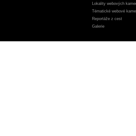
Lokality webových kame
Tématické webové kame
Reportáže z cest
Galerie