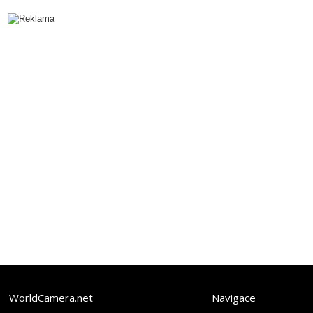
WorldCamera.net
Navigace