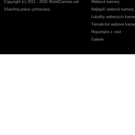
Copyright (c) 2011 - 2026 WorldCamera.net
Webové kamery
Všechna práva vyhrazena.
Nejlepší webové kamery
Lokality webových kame
Tématické webové kame
Reportáže z cest
Galerie