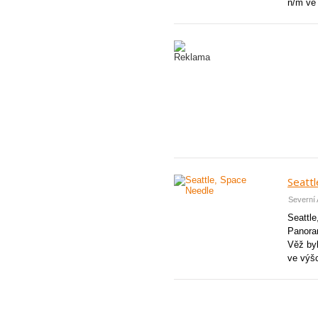
n/m ve 
Seatt
Severní 
Seattl
Panora
Věž byl
ve výš