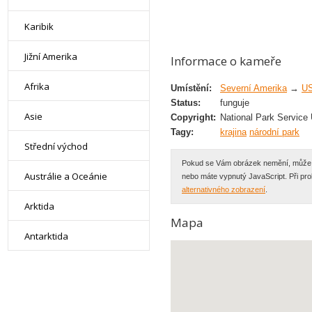
Karibik
Jižní Amerika
Informace o kameře
Afrika
Umístění:
Severní Amerika
→
U
Status:
funguje
Asie
Copyright:
National Park Service
Tagy:
krajina
národní park
Střední východ
Pokud se Vám obrázek nemění, může se
Austrálie a Oceánie
nebo máte vypnutý JavaScript. Při p
alternativného zobrazení
.
Arktida
Mapa
Antarktida