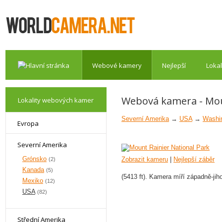
Webové kamery
Nejlepší
Lokal
Webová kamera - Mou
Lokality webových kamer
Severní Amerika
→
USA
→
Washi
Evropa
Severní Amerika
Grónsko
Zobrazit kameru
|
Nejlepší záběr
(2)
Kanada
(5)
(5413 ft). Kamera míří západně-ji
Mexiko
(12)
USA
(82)
Střední Amerika