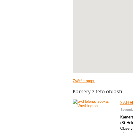
Zvětšit mapu
Kamery z této oblasti
Sv.He
Severní 
Kamera
(St.Hel
Observa