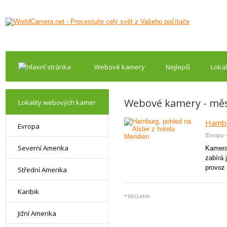
Webové kamery
Nejlepší
Lokal
Webové kamery - mě
Lokality webových kamer
Hambur
Evropa
Evropa 
Severní Amerika
Kamera
zabírá 
provoz 
Střední Amerika
Karibik
Jižní Amerika