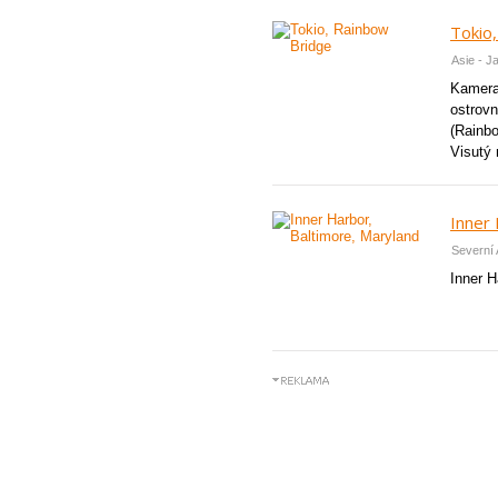
Tokio
Asie - 
Kamera 
ostrovn
(Rainbo
Visutý 
Inner 
Severní 
Inner H