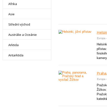
Afrika
Asie
Střední východ
Helsink
Austrálie a Oceánie
Evropa -
Helsink
Arktida
přístav
finskéh
Antarktida
kamery 
Praha,
Evropa -
Pražsk
Žižkov.
Pražsk
katedrá