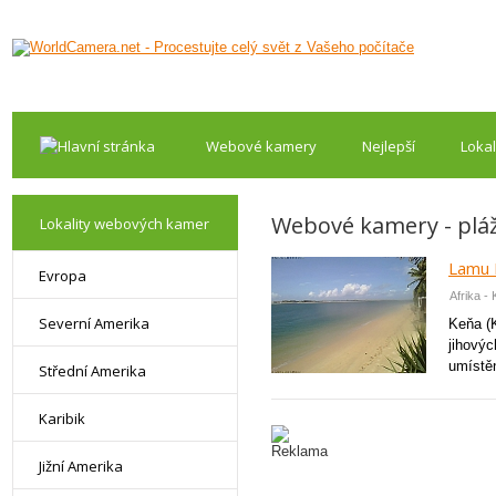
Webové kamery
Nejlepší
Lokal
Webové kamery - plá
Lokality webových kamer
Lamu I
Evropa
Afrika -
Severní Amerika
Keňa (
jihový
umístěn
Střední Amerika
Karibik
Jižní Amerika