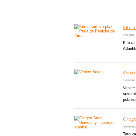
Kite a
Evropa -
Kite a 
Atlanti
Venic
Severní 
Venice 
severní
pobřežn
Oregon
Severní
Tato k