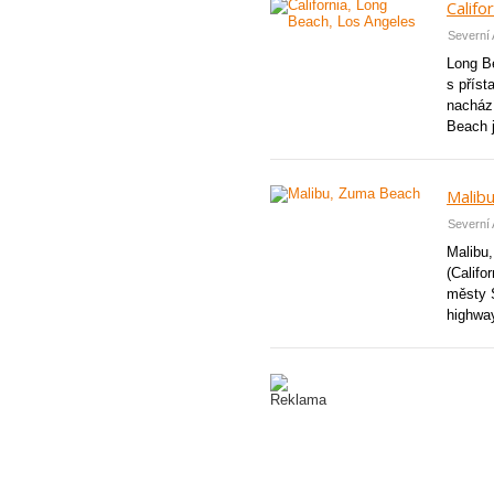
Califo
Severní 
Long Be
s přís
nachází
Beach j
Malib
Severní 
Malibu,
(Califo
městy 
highway