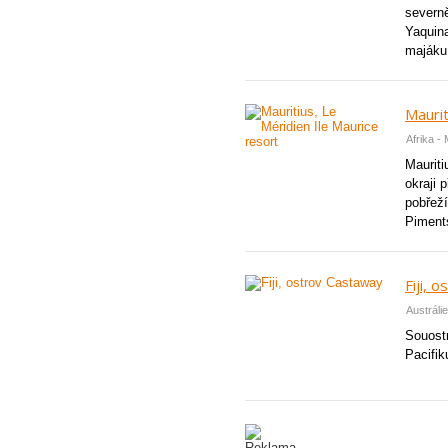
severn
Yaquin
majáku
Maurit
Afrika -
Mauriti
okraji 
pobřeží
Piments
Fiji, 
Austrálie
Souostr
Pacifiku