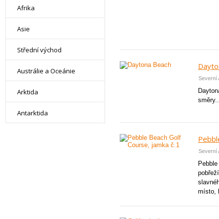
Afrika
Asie
Střední východ
Dayto
Austrálie a Oceánie
Severní 
Dayton
Arktida
směry..
Antarktida
Pebbl
Severní 
Pebble 
pobřeží
slavnéh
místo, 