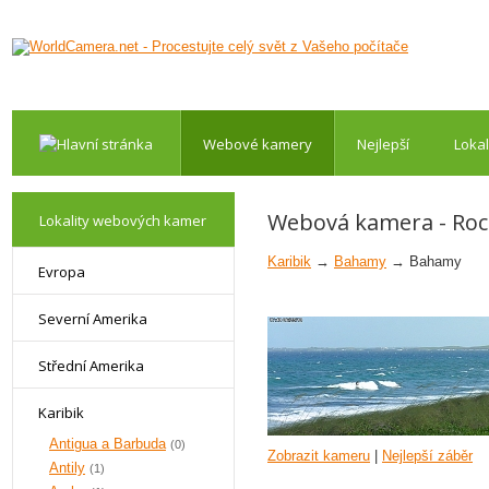
Webové kamery
Nejlepší
Lokal
Webová kamera - Roc
Lokality webových kamer
Karibik
→
Bahamy
→ Bahamy
Evropa
Severní Amerika
Střední Amerika
Karibik
Antigua a Barbuda
(0)
Zobrazit kameru
|
Nejlepší záběr
Antily
(1)