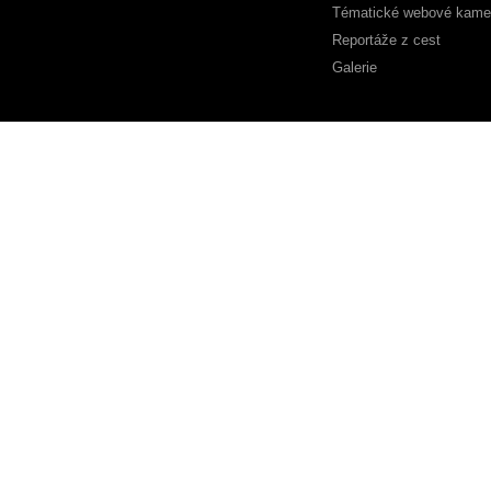
Tématické webové kame
Reportáže z cest
Galerie