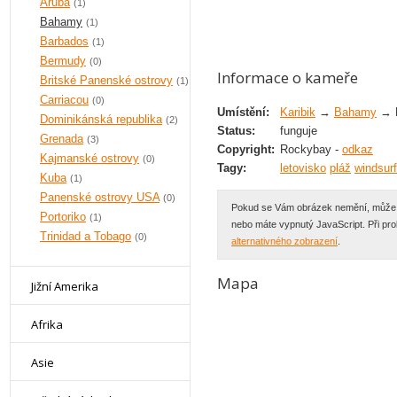
Aruba
(1)
Bahamy
(1)
Barbados
(1)
Bermudy
(0)
Informace o kameře
Britské Panenské ostrovy
(1)
Carriacou
(0)
Umístění:
Karibik
→
Bahamy
→ 
Dominikánská republika
(2)
Status:
funguje
Grenada
(3)
Copyright:
Rockybay -
odkaz
Kajmanské ostrovy
(0)
Tagy:
letovisko
pláž
windsurf
Kuba
(1)
Panenské ostrovy USA
(0)
Pokud se Vám obrázek nemění, může se
Portoriko
(1)
nebo máte vypnutý JavaScript. Při p
Trinidad a Tobago
(0)
alternativného zobrazení
.
Mapa
Jižní Amerika
Afrika
Asie