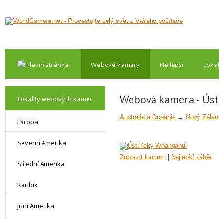
Webové kamery
Nejlepší
Lokal
Webová kamera - Úst
Lokality webových kamer
Austrálie a Oceánie
→
Nový Zélan
Evropa
Severní Amerika
Zobrazit kameru
|
Nejlepší záběr
Střední Amerika
Karibik
Jižní Amerika