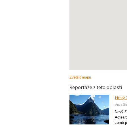
Zvětšit mapu
Reportáže z této oblasti
Nový 
Austráli
Nový Z
Aotearo
země př