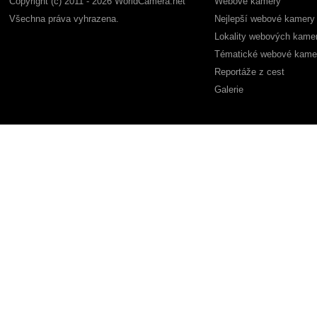
Copyright (c) 2011 - 2026 WorldCamera.net
Webové kamery
Všechna práva vyhrazena.
Nejlepší webové kamery
Lokality webových kame
Tématické webové kame
Reportáže z cest
Galerie