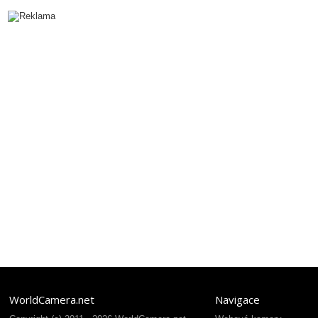
WorldCamera.net
Navigace