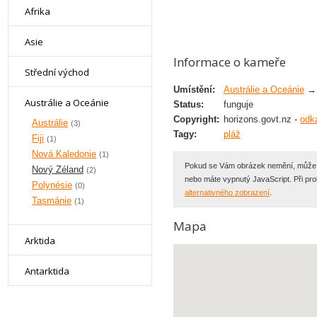
Afrika
Asie
Informace o kameře
Střední východ
Umístění:
Austrálie a Oceánie
Austrálie a Oceánie
Status:
funguje
Copyright:
horizons.govt.nz -
odk
Austrálie
(3)
Tagy:
pláž
Fiji
(1)
Nová Kaledonie
(1)
Pokud se Vám obrázek nemění, může se
Nový Zéland
(2)
nebo máte vypnutý JavaScript. Při p
Polynésie
(0)
alternativného zobrazení
.
Tasmánie
(1)
Mapa
Arktida
Antarktida